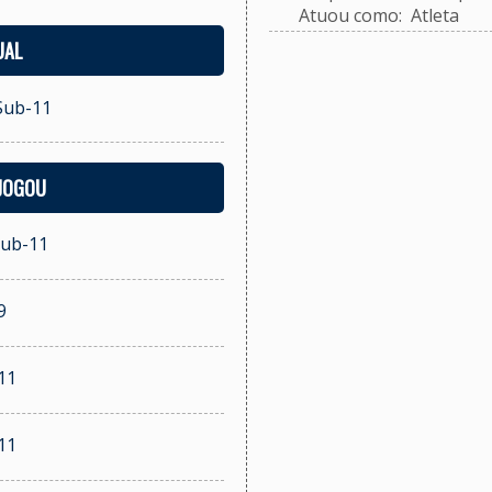
Atuou como: Atleta
UAL
 Sub-11
 JOGOU
Sub-11
9
11
11