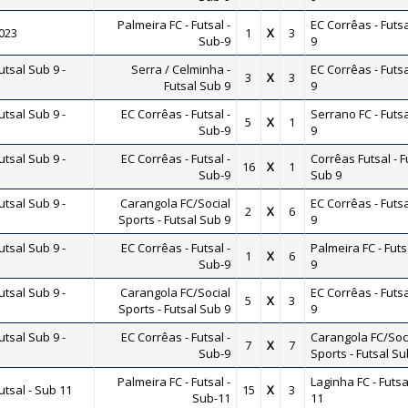
Palmeira FC - Futsal -
EC Corrêas - Futsa
2023
1
X
3
Sub-9
9
tsal Sub 9 -
Serra / Celminha -
EC Corrêas - Futsa
3
X
3
Futsal Sub 9
9
tsal Sub 9 -
EC Corrêas - Futsal -
Serrano FC - Futsa
5
X
1
Sub-9
9
tsal Sub 9 -
EC Corrêas - Futsal -
Corrêas Futsal - F
16
X
1
Sub-9
Sub 9
tsal Sub 9 -
Carangola FC/Social
EC Corrêas - Futsa
2
X
6
Sports - Futsal Sub 9
9
tsal Sub 9 -
EC Corrêas - Futsal -
Palmeira FC - Futs
1
X
6
Sub-9
9
tsal Sub 9 -
Carangola FC/Social
EC Corrêas - Futsa
5
X
3
Sports - Futsal Sub 9
9
tsal Sub 9 -
EC Corrêas - Futsal -
Carangola FC/Soc
7
X
7
Sub-9
Sports - Futsal Su
Palmeira FC - Futsal -
Laginha FC - Futsa
tsal - Sub 11
15
X
3
Sub-11
11