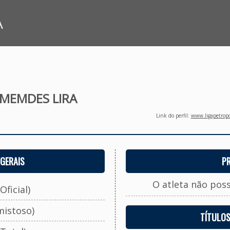
A
MEMDES LIRA
Link do perfil:
www.ligapetropo
GERAIS
P
O atleta não pos
Oficial)
mistoso)
TÍTULO