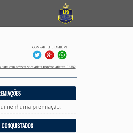
COMPARTILHE TAMBÉM!
litana.com.br/estatistica_atleta.php?cod_atleta=104382
REMIAÇÕES
sui nenhuma premiação.
S CONQUISTADOS