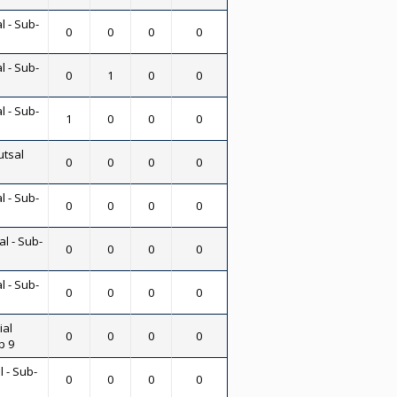
l - Sub-
0
0
0
0
l - Sub-
0
1
0
0
l - Sub-
1
0
0
0
utsal
0
0
0
0
l - Sub-
0
0
0
0
al - Sub-
0
0
0
0
l - Sub-
0
0
0
0
ial
0
0
0
0
b 9
l - Sub-
0
0
0
0