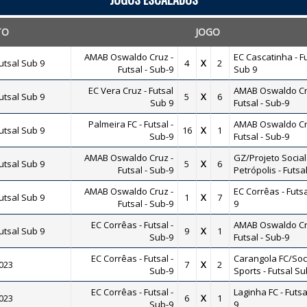
TO
JOGO
AMAB Oswaldo Cruz -
EC Cascatinha - F
tsal Sub 9
4
X
2
Futsal - Sub-9
Sub 9
EC Vera Cruz - Futsal
AMAB Oswaldo Cr
tsal Sub 9
5
X
6
Sub 9
Futsal - Sub-9
Palmeira FC - Futsal -
AMAB Oswaldo Cr
tsal Sub 9
16
X
1
Sub-9
Futsal - Sub-9
AMAB Oswaldo Cruz -
GZ/Projeto Social
tsal Sub 9
5
X
6
Futsal - Sub-9
Petrópolis - Futsa
AMAB Oswaldo Cruz -
EC Corrêas - Futsa
tsal Sub 9
1
X
7
Futsal - Sub-9
9
EC Corrêas - Futsal -
AMAB Oswaldo Cr
tsal Sub 9
9
X
1
Sub-9
Futsal - Sub-9
EC Corrêas - Futsal -
Carangola FC/Soc
2023
7
X
2
Sub-9
Sports - Futsal Su
EC Corrêas - Futsal -
Laginha FC - Futsa
2023
6
X
1
Sub-9
9