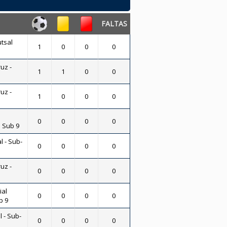
FALTAS
utsal
1
0
0
0
uz -
1
1
0
0
uz -
1
0
0
0
0
0
0
0
l Sub 9
l - Sub-
0
0
0
0
uz -
0
0
0
0
ial
0
0
0
0
b 9
l - Sub-
0
0
0
0