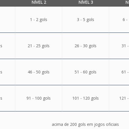
NÍVEL 2
NÍVEL 3
N
1 - 2 gols
3 - 5 gols
6 -
ls
21 - 25 gols
26 - 30 gols
31 -
ls
46 - 50 gols
51 - 60 gols
61 -
ls
91 - 100 gols
101 - 120 gols
121 -
acima de 200 gols em jogos oficiais