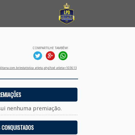
COMPARTILHE TAMBÉM!
litana.com.br/estatistica_atleta.php?cod_atleta=103613
REMIAÇÕES
sui nenhuma premiação.
S CONQUISTADOS