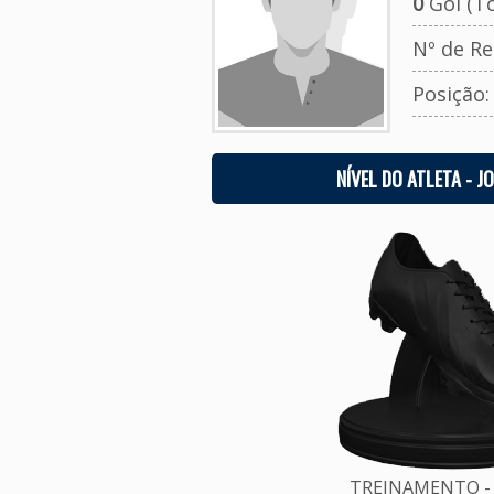
0
Gol (To
Nº de Re
Posição
NÍVEL DO ATLETA - J
TREINAMENTO - 