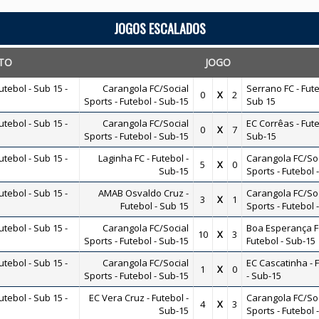
JOGOS ESCALADOS
TO
JOGO
ebol - Sub 15 -
Carangola FC/Social
Serrano FC - Fute
0
X
2
Sports - Futebol - Sub-15
Sub 15
ebol - Sub 15 -
Carangola FC/Social
EC Corrêas - Fute
0
X
7
Sports - Futebol - Sub-15
Sub-15
ebol - Sub 15 -
Laginha FC - Futebol -
Carangola FC/Soc
5
X
0
Sub-15
Sports - Futebol 
ebol - Sub 15 -
AMAB Osvaldo Cruz -
Carangola FC/Soc
3
X
1
Futebol - Sub 15
Sports - Futebol 
ebol - Sub 15 -
Carangola FC/Social
Boa Esperança F
10
X
3
Sports - Futebol - Sub-15
Futebol - Sub-15
ebol - Sub 15 -
Carangola FC/Social
EC Cascatinha - 
1
X
0
Sports - Futebol - Sub-15
- Sub-15
ebol - Sub 15 -
EC Vera Cruz - Futebol -
Carangola FC/Soc
4
X
3
Sub-15
Sports - Futebol 