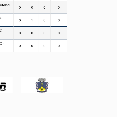
Futebol
0
0
0
0
C -
0
1
0
0
C -
0
0
0
0
C -
0
0
0
0