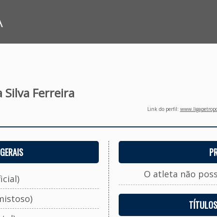
A
Silva Ferreira
Link do perfil:
www.ligapetropo
GERAIS
P
O atleta não pos
cial)
mistoso)
TÍTULO