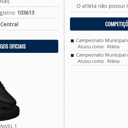
tal)
O atleta não possui 
gistro:
103613
COMPETIÇÕ
:
Central
Campeonato Municipal de
OGOS OFICIAIS
Atuou como: Atleta
Campeonato Municipal de
Atuou como: Atleta
NíVEL 1