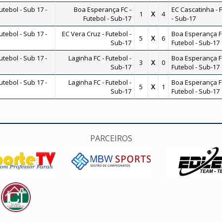
ebol - Sub 17 -
Boa Esperança FC -
EC Cascatinha - 
1
X
4
Futebol - Sub-17
- Sub-17
ebol - Sub 17 -
EC Vera Cruz - Futebol -
Boa Esperança F
5
X
6
Sub-17
Futebol - Sub-17
ebol - Sub 17 -
Laginha FC - Futebol -
Boa Esperança F
3
X
0
Sub-17
Futebol - Sub-17
ebol - Sub 17 -
Laginha FC - Futebol -
Boa Esperança F
5
X
1
Sub-17
Futebol - Sub-17
PARCEIROS