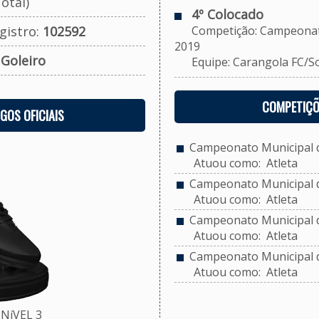
otal)
4º Colocado
gistro:
102592
Competição: Campeonato M
2019
:
Goleiro
Equipe: Carangola FC/Soci
COMPETIÇÕ
OGOS OFICIAIS
Campeonato Municipal de
Atuou como: Atleta
Campeonato Municipal de
Atuou como: Atleta
Campeonato Municipal de
Atuou como: Atleta
Campeonato Municipal de
Atuou como: Atleta
NíVEL 3