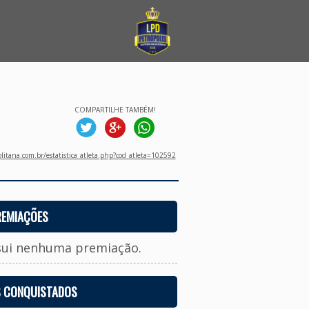
COMPARTILHE TAMBÉM!
litana.com.br/estatistica_atleta.php?cod_atleta=102592
REMIAÇÕES
sui nenhuma premiação.
S CONQUISTADOS