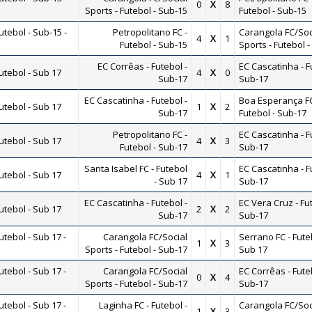
0
X
8
Sports - Futebol - Sub-15
Futebol - Sub-15
tebol - Sub-15 -
Petropolitano FC -
Carangola FC/Soc
4
X
1
Futebol - Sub-15
Sports - Futebol 
EC Corrêas - Futebol -
EC Cascatinha - F
tebol - Sub 17
4
X
0
Sub-17
Sub-17
EC Cascatinha - Futebol -
Boa Esperança FC
tebol - Sub 17
1
X
2
Sub-17
Futebol - Sub-17
Petropolitano FC -
EC Cascatinha - F
tebol - Sub 17
4
X
3
Futebol - Sub-17
Sub-17
Santa Isabel FC - Futebol
EC Cascatinha - F
tebol - Sub 17
4
X
1
- Sub 17
Sub-17
EC Cascatinha - Futebol -
EC Vera Cruz - Fut
tebol - Sub 17
2
X
2
Sub-17
Sub-17
ebol - Sub 17 -
Carangola FC/Social
Serrano FC - Fute
1
X
3
Sports - Futebol - Sub-17
Sub 17
ebol - Sub 17 -
Carangola FC/Social
EC Corrêas - Fute
0
X
4
Sports - Futebol - Sub-17
Sub-17
ebol - Sub 17 -
Laginha FC - Futebol -
Carangola FC/Soc
1
X
3