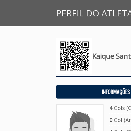
PERFIL DO ATLET
Kaique San
INFORMAÇÕES 
4
Gols (O
0
Gol (A