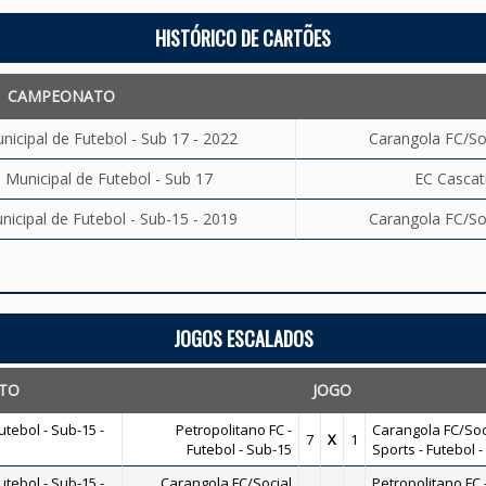
HISTÓRICO DE CARTÕES
CAMPEONATO
cipal de Futebol - Sub 17 - 2022
Carangola FC/Soc
unicipal de Futebol - Sub 17
EC Cascat
cipal de Futebol - Sub-15 - 2019
Carangola FC/Soc
JOGOS ESCALADOS
TO
JOGO
tebol - Sub-15 -
Petropolitano FC -
Carangola FC/Soc
7
X
1
Futebol - Sub-15
Sports - Futebol 
tebol - Sub-15 -
Carangola FC/Social
Petropolitano FC 