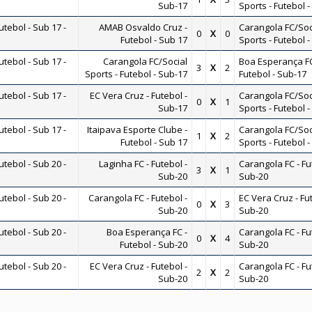
Sub-17
Sports - Futebol 
ebol - Sub 17 -
AMAB Osvaldo Cruz -
Carangola FC/Soc
0
X
0
Futebol - Sub 17
Sports - Futebol 
ebol - Sub 17 -
Carangola FC/Social
Boa Esperança FC
3
X
2
Sports - Futebol - Sub-17
Futebol - Sub-17
ebol - Sub 17 -
EC Vera Cruz - Futebol -
Carangola FC/Soc
0
X
1
Sub-17
Sports - Futebol 
ebol - Sub 17 -
Itaipava Esporte Clube -
Carangola FC/Soc
1
X
2
Futebol - Sub 17
Sports - Futebol 
ebol - Sub 20 -
Laginha FC - Futebol -
Carangola FC - Fu
3
X
1
Sub-20
Sub-20
ebol - Sub 20 -
Carangola FC - Futebol -
EC Vera Cruz - Fut
0
X
3
Sub-20
Sub-20
ebol - Sub 20 -
Boa Esperança FC -
Carangola FC - Fu
0
X
4
Futebol - Sub-20
Sub-20
ebol - Sub 20 -
EC Vera Cruz - Futebol -
Carangola FC - Fu
2
X
2
Sub-20
Sub-20