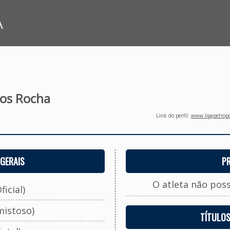
A
tos Rocha
Link do perfil:
www.ligapetropo
GERAIS
P
O atleta não pos
ficial)
mistoso)
TÍTULO