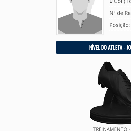
0
Gol (To
Nº de Re
Posição
NÍVEL DO ATLETA - J
TREINAMENTO - 