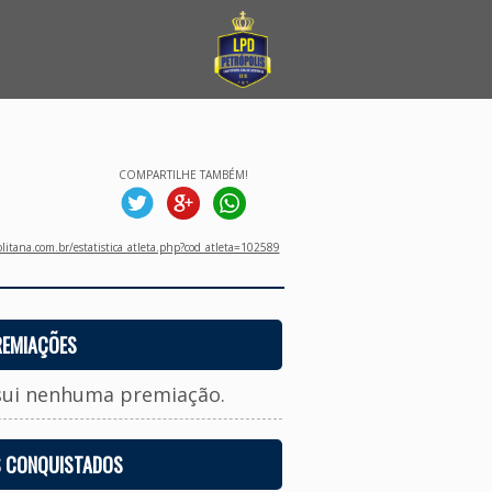
COMPARTILHE TAMBÉM!
litana.com.br/estatistica_atleta.php?cod_atleta=102589
REMIAÇÕES
sui nenhuma premiação.
S CONQUISTADOS