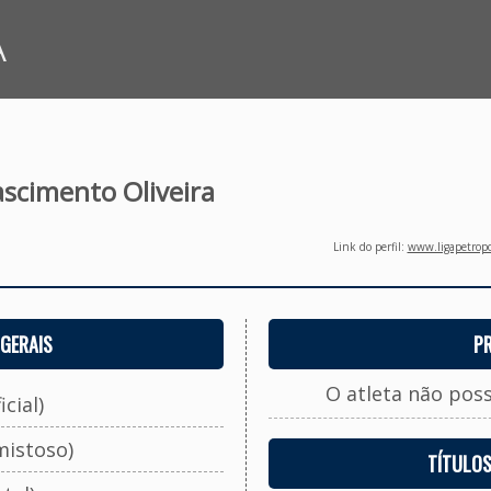
A
scimento Oliveira
Link do perfil:
www.ligapetropo
GERAIS
P
O atleta não pos
cial)
mistoso)
TÍTULO