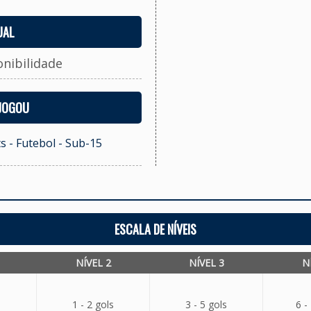
UAL
onibilidade
 JOGOU
s - Futebol - Sub-15
ESCALA DE NÍVEIS
NÍVEL 2
NÍVEL 3
N
1 - 2 gols
3 - 5 gols
6 -