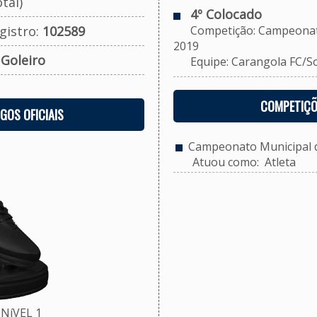
tal)
4º Colocado
gistro:
102589
Competição: Campeonato M
2019
:
Goleiro
Equipe: Carangola FC/Soci
COMPETIÇÕ
OGOS OFICIAIS
Campeonato Municipal de
Atuou como: Atleta
NíVEL 1