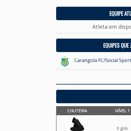
EQUIPE AT
Atleta em disp
EQUIPES QUE
Carangola FC/Social Sport
CHUTEIRA
NÍVEL 1
0 gols