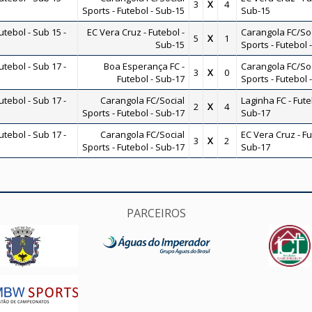
3
X
4
Sports - Futebol - Sub-15
Sub-15
ebol - Sub 15 -
EC Vera Cruz - Futebol -
Carangola FC/Soc
5
X
1
Sub-15
Sports - Futebol 
ebol - Sub 17 -
Boa Esperança FC -
Carangola FC/Soc
3
X
0
Futebol - Sub-17
Sports - Futebol 
ebol - Sub 17 -
Carangola FC/Social
Laginha FC - Fute
2
X
4
Sports - Futebol - Sub-17
Sub-17
ebol - Sub 17 -
Carangola FC/Social
EC Vera Cruz - Fu
3
X
2
Sports - Futebol - Sub-17
Sub-17
PARCEIROS