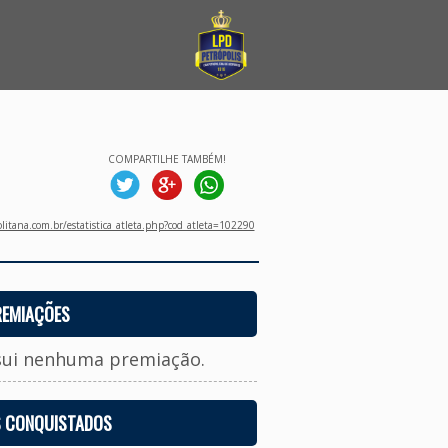
COMPARTILHE TAMBÉM!
litana.com.br/estatistica_atleta.php?cod_atleta=102290
REMIAÇÕES
sui nenhuma premiação.
S CONQUISTADOS