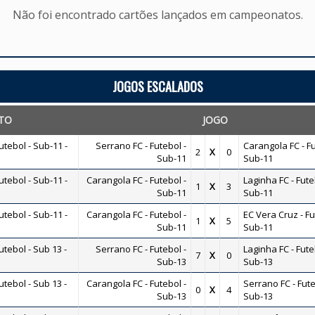
Não foi encontrado cartões lançados em campeonatos.
JOGOS ESCALADOS
TO
JOGO
tebol - Sub-11 -
Serrano FC - Futebol -
Carangola FC - Fu
2
X
0
Sub-11
Sub-11
tebol - Sub-11 -
Carangola FC - Futebol -
Laginha FC - Fute
1
X
3
Sub-11
Sub-11
tebol - Sub-11 -
Carangola FC - Futebol -
EC Vera Cruz - Fu
1
X
5
Sub-11
Sub-11
ebol - Sub 13 -
Serrano FC - Futebol -
Laginha FC - Fute
7
X
0
Sub-13
Sub-13
ebol - Sub 13 -
Carangola FC - Futebol -
Serrano FC - Fute
0
X
4
Sub-13
Sub-13