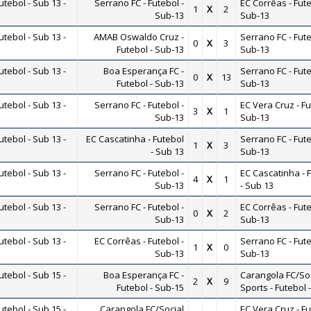
ebol - Sub 13 -
Serrano FC - Futebol -
EC Corrêas - Fute
1
X
2
Sub-13
Sub-13
ebol - Sub 13 -
AMAB Oswaldo Cruz -
Serrano FC - Fute
0
X
3
Futebol - Sub-13
Sub-13
ebol - Sub 13 -
Boa Esperança FC -
Serrano FC - Fute
0
X
13
Futebol - Sub-13
Sub-13
ebol - Sub 13 -
Serrano FC - Futebol -
EC Vera Cruz - Fu
3
X
1
Sub-13
Sub-13
ebol - Sub 13 -
EC Cascatinha - Futebol
Serrano FC - Fute
1
X
3
- Sub 13
Sub-13
ebol - Sub 13 -
Serrano FC - Futebol -
EC Cascatinha - 
4
X
1
Sub-13
- Sub 13
ebol - Sub 13 -
Serrano FC - Futebol -
EC Corrêas - Fute
0
X
2
Sub-13
Sub-13
ebol - Sub 13 -
EC Corrêas - Futebol -
Serrano FC - Fute
1
X
0
Sub-13
Sub-13
ebol - Sub 15 -
Boa Esperança FC -
Carangola FC/Soc
2
X
9
Futebol - Sub-15
Sports - Futebol 
ebol - Sub 15 -
Carangola FC/Social
EC Vera Cruz - Fu