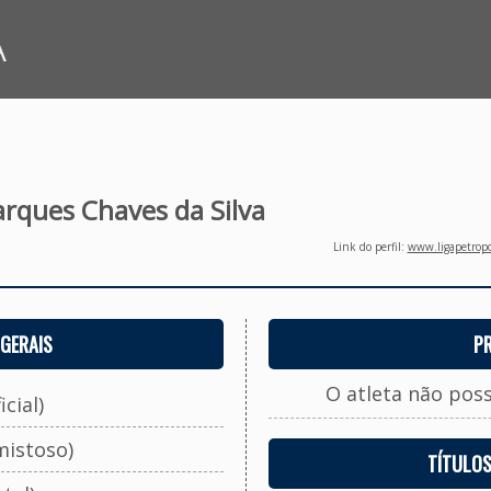
A
rques Chaves da Silva
Link do perfil:
www.ligapetropo
GERAIS
P
O atleta não pos
cial)
mistoso)
TÍTULO