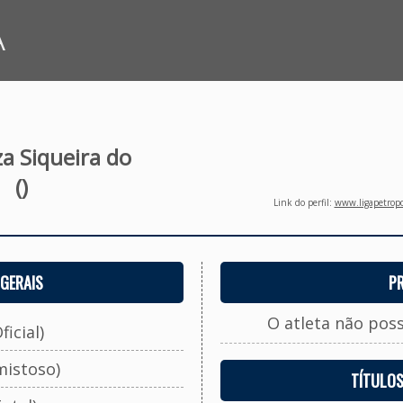
A
za Siqueira do
()
Link do perfil:
www.ligapetropo
GERAIS
P
O atleta não pos
ficial)
mistoso)
TÍTULO