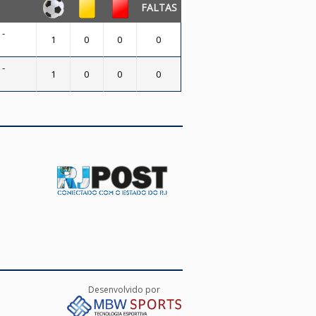
FALTAS
 -
1
0
0
0
 -
1
0
0
0
Desenvolvido por