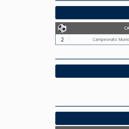
C
2
Campeonato Municip