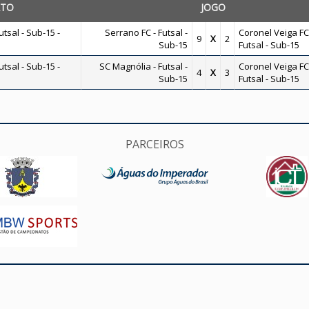
ATO
JOGO
sal - Sub-15 -
Serrano FC - Futsal -
Coronel Veiga FC
9
X
2
Sub-15
Futsal - Sub-15
sal - Sub-15 -
SC Magnólia - Futsal -
Coronel Veiga FC
4
X
3
Sub-15
Futsal - Sub-15
PARCEIROS