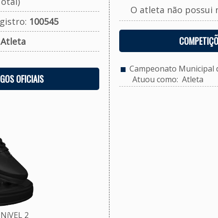
otal)
O atleta não possui 
gistro:
100545
COMPETIÇÕ
:
Atleta
Campeonato Municipal de
OGOS OFICIAIS
Atuou como: Atleta
NíVEL 2