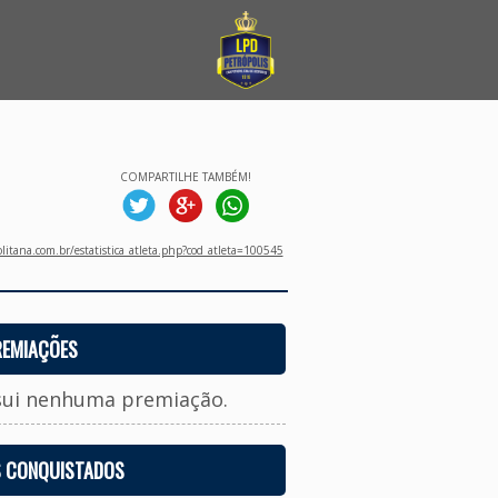
COMPARTILHE TAMBÉM!
litana.com.br/estatistica_atleta.php?cod_atleta=100545
REMIAÇÕES
sui nenhuma premiação.
S CONQUISTADOS