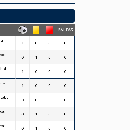
FALTAS
al -
1
0
0
0
bol -
0
1
0
0
bol -
1
0
0
0
C -
1
0
0
0
tebol -
0
0
0
0
bol -
0
1
0
0
bol -
0
1
0
0