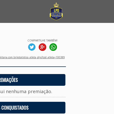
COMPARTILHE TAMBÉM!
litana.com.br/estatistica_atleta.php?cod_atleta=100389
REMIAÇÕES
sui nenhuma premiação.
S CONQUISTADOS