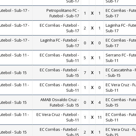
Sub-17
Sub-17
tebol - Sub-17 -
Petropolitano FC -
EC Corrêas - Fute
1
X
1
Futebol - Sub-17
Sub-17
tebol - Sub-17 -
EC Corrêas - Futebol -
Laginha FC - Fute
2
X
1
Sub-17
Sub-17
tebol - Sub-17 -
Laginha FC - Futebol -
EC Corrêas - Fute
0
X
0
Sub-17
Sub-17
ebol - Sub 11 -
EC Corrêas - Futebol -
Serrano FC - Fute
5
X
1
Sub-11
Sub-11
EC Corrêas - Futebol -
EC Cascatinha - 
tebol - Sub 15
7
X
1
Sub-15
- Sub-15
ebol - Sub 11 -
EC Corrêas - Futebol -
EC Vera Cruz - Fu
1
X
0
Sub-11
Sub-11
AMAB Osvaldo Cruz -
EC Corrêas - Fute
tebol - Sub 15
0
X
4
Futebol - Sub 15
Sub-15
ebol - Sub 11 -
EC Vera Cruz - Futebol -
EC Corrêas - Fute
1
X
11
Sub-11
Sub-11
EC Corrêas - Futebol -
EC Vera Cruz - Fu
tebol - Sub 15
2
X
1
Sub-15
Sub-15