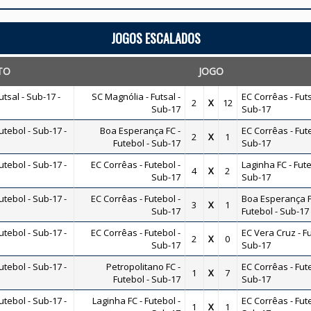
JOGOS ESCALADOS
TO
JOGO
sal - Sub-17 -
SC Magnólia - Futsal -
EC Corrêas - Futs
2
X
12
Sub-17
Sub-17
tebol - Sub-17 -
Boa Esperança FC -
EC Corrêas - Fute
2
X
1
Futebol - Sub-17
Sub-17
tebol - Sub-17 -
EC Corrêas - Futebol -
Laginha FC - Fute
4
X
2
Sub-17
Sub-17
tebol - Sub-17 -
EC Corrêas - Futebol -
Boa Esperança F
3
X
1
Sub-17
Futebol - Sub-17
tebol - Sub-17 -
EC Corrêas - Futebol -
EC Vera Cruz - Fu
2
X
0
Sub-17
Sub-17
tebol - Sub-17 -
Petropolitano FC -
EC Corrêas - Fute
1
X
7
Futebol - Sub-17
Sub-17
tebol - Sub-17 -
Laginha FC - Futebol -
EC Corrêas - Fute
1
X
1