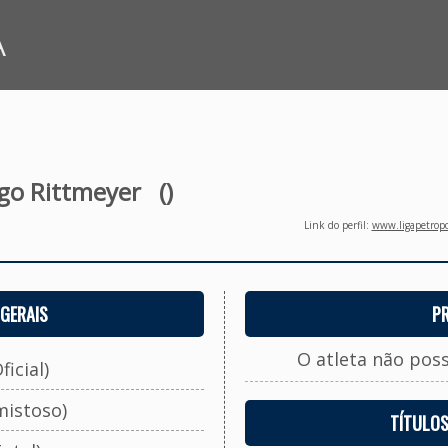
A
go Rittmeyer
()
Link do perfil:
www.ligapetropo
GERAIS
P
O atleta não pos
ficial)
mistoso)
TÍTULO