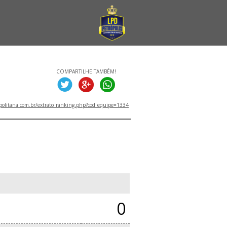
COMPARTILHE TAMBÉM!
politana.com.br/extrato_ranking.php?cod_equipe=1334
0