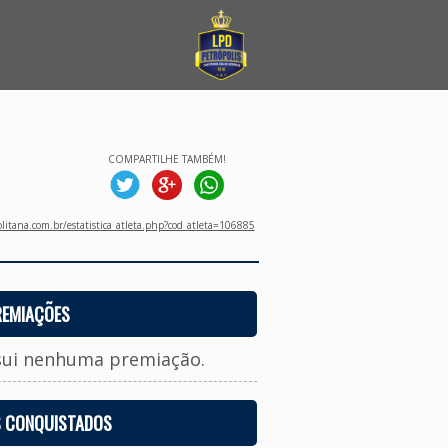
COMPARTILHE TAMBÉM!
litana.com.br/estatistica_atleta.php?cod_atleta=106885
REMIAÇÕES
sui nenhuma premiação.
S CONQUISTADOS