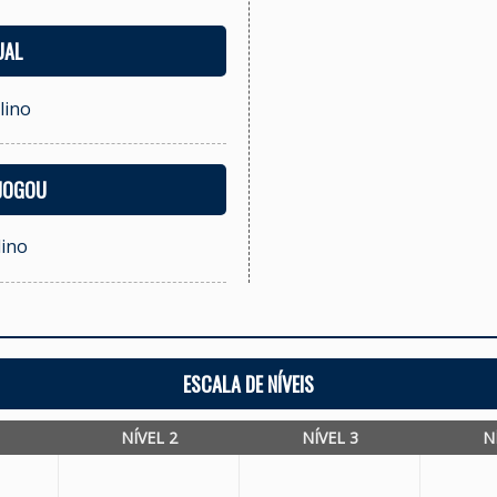
UAL
lino
 JOGOU
lino
ESCALA DE NÍVEIS
NÍVEL 2
NÍVEL 3
N