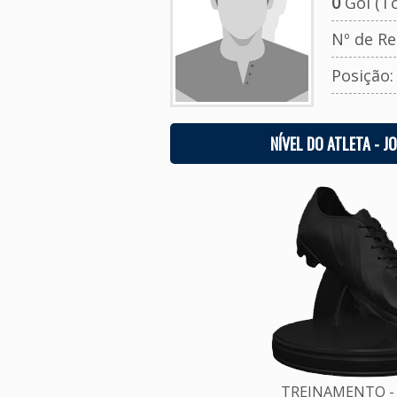
0
Gol (To
Nº de Re
Posição
NÍVEL DO ATLETA - J
TREINAMENTO - 