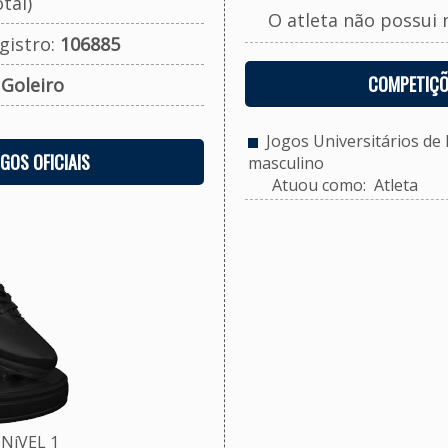
tal)
O atleta não possui 
gistro:
106885
COMPETIÇÕ
:
Goleiro
Jogos Universitários de P
OGOS OFICIAIS
masculino
Atuou como: Atleta
NíVEL 1