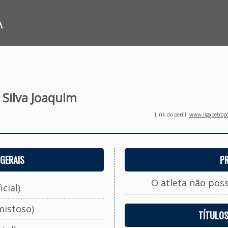
A
 Silva Joaquim
Link do perfil:
www.ligapetropo
GERAIS
P
O atleta não pos
cial)
mistoso)
TÍTULO