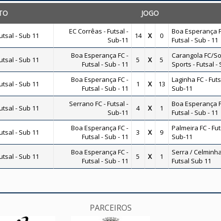
TO
JOGO
EC Corrêas - Futsal -
Boa Esperança F
tsal - Sub 11
14
X
0
Sub-11
Futsal - Sub - 11
Boa Esperança FC -
Carangola FC/So
tsal - Sub 11
5
X
5
Futsal - Sub - 11
Sports - Futsal -
Boa Esperança FC -
Laginha FC - Futs
tsal - Sub 11
1
X
13
Futsal - Sub - 11
Sub-11
Serrano FC - Futsal -
Boa Esperança F
tsal - Sub 11
4
X
1
Sub-11
Futsal - Sub - 11
Boa Esperança FC -
Palmeira FC - Fut
tsal - Sub 11
3
X
9
Futsal - Sub - 11
Sub-11
Boa Esperança FC -
Serra / Celminha
tsal - Sub 11
5
X
1
Futsal - Sub - 11
Futsal Sub 11
PARCEIROS