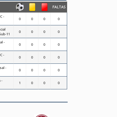
FALTAS
C -
0
0
0
0
cial
0
0
0
0
 Sub-11
al -
0
0
0
0
C -
0
0
0
0
sal -
0
0
0
0
 -
1
0
0
0