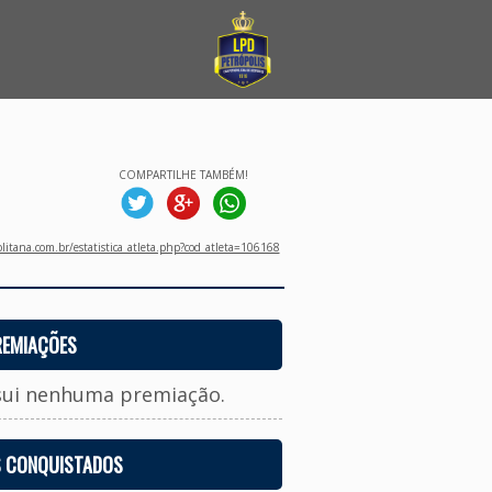
COMPARTILHE TAMBÉM!
litana.com.br/estatistica_atleta.php?cod_atleta=106168
REMIAÇÕES
sui nenhuma premiação.
S CONQUISTADOS