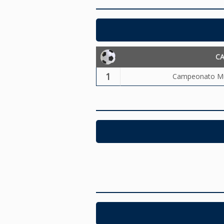
C
1
Campeonato Mun