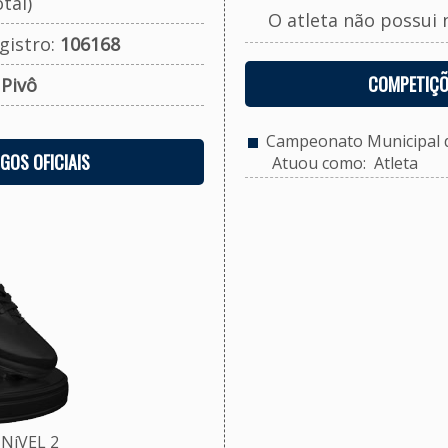
tal)
O atleta não possui 
gistro:
106168
COMPETIÇÕ
:
Pivô
Campeonato Municipal de
OGOS OFICIAIS
Atuou como: Atleta
NíVEL 2