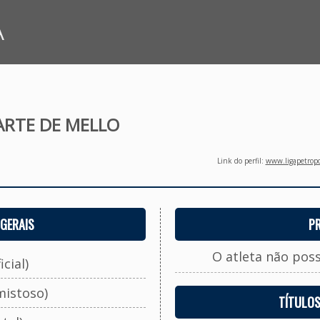
A
ARTE DE MELLO
Link do perfil:
www.ligapetropo
GERAIS
P
O atleta não pos
cial)
mistoso)
TÍTULO