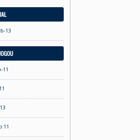
UAL
ub-13
 JOGOU
b-11
11
 13
b 11