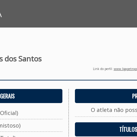
A
es dos Santos
Link do perfil:
www.ligapetropo
GERAIS
P
O atleta não pos
Oficial)
mistoso)
TÍTULO