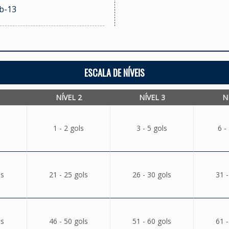
ub-13
ESCALA DE NÍVEIS
NÍVEL 2
NÍVEL 3
N
1 - 2 gols
3 - 5 gols
6 -
ls
21 - 25 gols
26 - 30 gols
31 -
ls
46 - 50 gols
51 - 60 gols
61 -