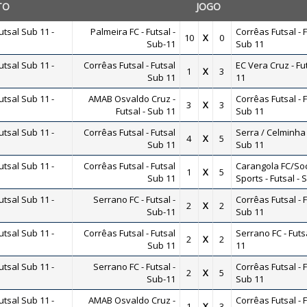
TO
JOGO
tsal Sub 11 -
Palmeira FC - Futsal -
Corrêas Futsal - 
10
X
0
Sub-11
Sub 11
tsal Sub 11 -
Corrêas Futsal - Futsal
EC Vera Cruz - Fu
1
X
3
Sub 11
11
tsal Sub 11 -
AMAB Osvaldo Cruz -
Corrêas Futsal - 
3
X
3
Futsal - Sub 11
Sub 11
tsal Sub 11 -
Corrêas Futsal - Futsal
Serra / Celminha 
4
X
5
Sub 11
Sub 11
tsal Sub 11 -
Corrêas Futsal - Futsal
Carangola FC/Soc
1
X
5
Sub 11
Sports - Futsal - 
tsal Sub 11 -
Serrano FC - Futsal -
Corrêas Futsal - 
2
X
2
Sub-11
Sub 11
tsal Sub 11 -
Corrêas Futsal - Futsal
Serrano FC - Futs
2
X
2
Sub 11
11
tsal Sub 11 -
Serrano FC - Futsal -
Corrêas Futsal - 
2
X
5
Sub-11
Sub 11
tsal Sub 11 -
AMAB Osvaldo Cruz -
Corrêas Futsal - 
1
X
3