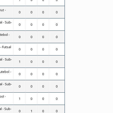
uz -
0
0
0
0
al - Sub-
0
0
0
0
tebol -
0
0
0
0
- Futsal
0
0
0
0
al - Sub-
1
0
0
0
utebol -
0
0
0
0
al - Sub-
0
0
0
0
ol -
1
0
0
0
l - Sub-
0
1
0
0