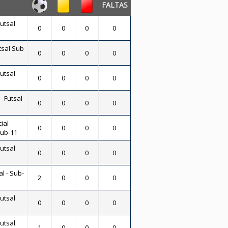
FALTAS
Futsal
0
0
0
0
tsal Sub
0
0
0
0
Futsal
0
0
0
0
- Futsal
0
0
0
0
ial
0
0
0
0
Sub-11
Futsal
0
0
0
0
al - Sub-
2
0
0
0
Futsal
0
0
0
0
Futsal
1
0
0
0