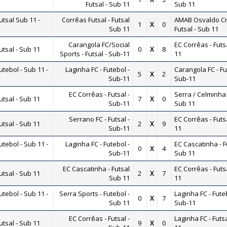
Futsal - Sub 11
Sub 11
tsal Sub 11 -
Corrêas Futsal - Futsal
AMAB Osvaldo Cr
1
X
0
Sub 11
Futsal - Sub 11
Carangola FC/Social
EC Corrêas - Futs
tsal - Sub 11
0
X
8
Sports - Futsal - Sub-11
11
ebol - Sub 11 -
Laginha FC - Futebol -
Carangola FC - Fu
5
X
2
Sub-11
Sub-11
EC Corrêas - Futsal -
Serra / Celminha 
tsal - Sub 11
7
X
0
Sub-11
Sub 11
Serrano FC - Futsal -
EC Corrêas - Futs
tsal - Sub 11
2
X
9
Sub-11
11
ebol - Sub 11 -
Laginha FC - Futebol -
EC Cascatinha - F
0
X
4
Sub-11
Sub 11
EC Cascatinha - Futsal
EC Corrêas - Futs
tsal - Sub 11
2
X
7
Sub 11
11
ebol - Sub 11 -
Serra Sports - Futebol -
Laginha FC - Futeb
0
X
7
Sub 11
Sub-11
EC Corrêas - Futsal -
Laginha FC - Futsa
tsal - Sub 11
9
X
0