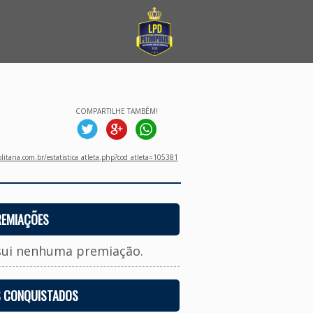
COMPARTILHE TAMBÉM!
litana.com.br/estatistica_atleta.php?cod_atleta=105381
REMIAÇÕES
sui nenhuma premiação.
S CONQUISTADOS