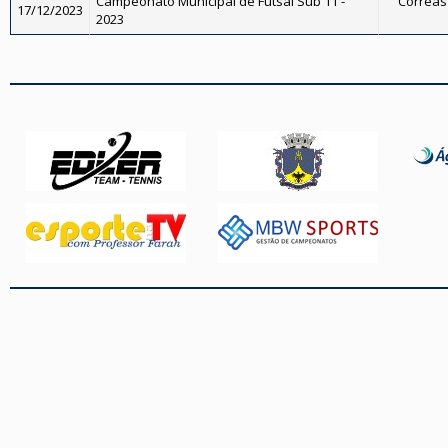
Campeonato Municipal de Futsal Sub 11 -
Corrêas 
17/12/2023
2023