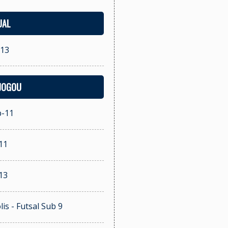
UAL
-13
 JOGOU
b-11
11
13
is - Futsal Sub 9