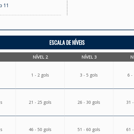
b 11
ESCALA DE NÍVEIS
NÍVEL 2
NÍVEL 3
N
1 - 2 gols
3 - 5 gols
6 -
ls
21 - 25 gols
26 - 30 gols
31 -
ls
46 - 50 gols
51 - 60 gols
61 -