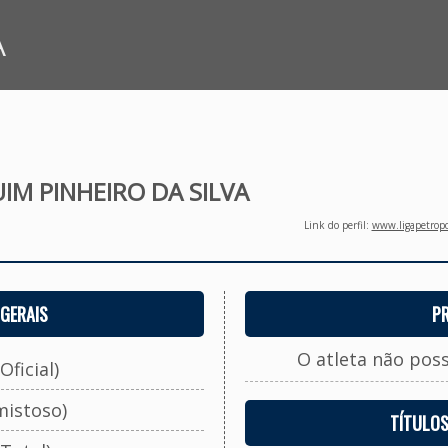
A
IM PINHEIRO DA SILVA
Link do perfil:
www.ligapetropo
GERAIS
P
O atleta não pos
Oficial)
mistoso)
TÍTULO