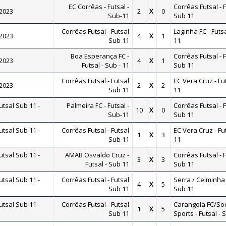
EC Corrêas - Futsal -
Corrêas Futsal - 
 2023
2
X
0
Sub-11
Sub 11
Corrêas Futsal - Futsal
Laginha FC - Futsa
 2023
4
X
1
Sub 11
11
Boa Esperança FC -
Corrêas Futsal - 
 2023
4
X
1
Futsal - Sub - 11
Sub 11
Corrêas Futsal - Futsal
EC Vera Cruz - Fu
 2023
2
X
2
Sub 11
11
tsal Sub 11 -
Palmeira FC - Futsal -
Corrêas Futsal - 
10
X
0
Sub-11
Sub 11
tsal Sub 11 -
Corrêas Futsal - Futsal
EC Vera Cruz - Fu
1
X
3
Sub 11
11
tsal Sub 11 -
AMAB Osvaldo Cruz -
Corrêas Futsal - 
3
X
3
Futsal - Sub 11
Sub 11
tsal Sub 11 -
Corrêas Futsal - Futsal
Serra / Celminha 
4
X
5
Sub 11
Sub 11
tsal Sub 11 -
Corrêas Futsal - Futsal
Carangola FC/Soc
1
X
5
Sub 11
Sports - Futsal - 