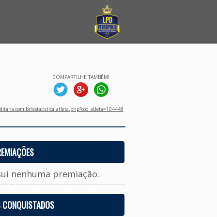
COMPARTILHE TAMBÉM!
litana.com.br/estatistica_atleta.php?cod_atleta=104448
REMIAÇÕES
sui nenhuma premiação.
S CONQUISTADOS