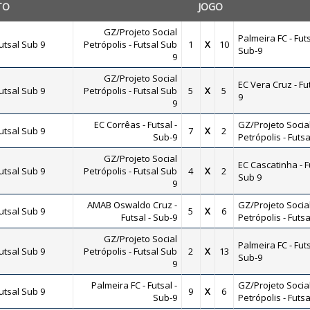
TO
JOGO
GZ/Projeto Social
Palmeira FC - Futs
tsal Sub 9
Petrópolis - Futsal Sub
1
X
10
Sub-9
9
GZ/Projeto Social
EC Vera Cruz - Fu
tsal Sub 9
Petrópolis - Futsal Sub
5
X
5
9
9
EC Corrêas - Futsal -
GZ/Projeto Socia
tsal Sub 9
7
X
2
Sub-9
Petrópolis - Futsa
GZ/Projeto Social
EC Cascatinha - F
tsal Sub 9
Petrópolis - Futsal Sub
4
X
2
Sub 9
9
AMAB Oswaldo Cruz -
GZ/Projeto Socia
tsal Sub 9
5
X
6
Futsal - Sub-9
Petrópolis - Futsa
GZ/Projeto Social
Palmeira FC - Futs
tsal Sub 9
Petrópolis - Futsal Sub
2
X
13
Sub-9
9
Palmeira FC - Futsal -
GZ/Projeto Socia
tsal Sub 9
9
X
6
Sub-9
Petrópolis - Futsa