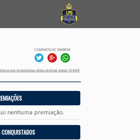
COMPARTILHE TAMBÉM!
litana.com.br/estatistica_atleta.php?cod_atleta=104429
REMIAÇÕES
sui nenhuma premiação.
S CONQUISTADOS