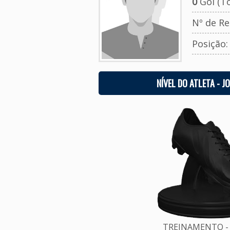
0
Gol (To
Nº de Re
Posição
NÍVEL DO ATLETA - J
TREINAMENTO - 