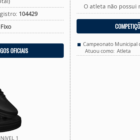
tal)
O atleta não possui 
gistro:
104429
COMPETIÇÕ
:
Fixo
Campeonato Municipal d
OGOS OFICIAIS
Atuou como: Atleta
NíVEL 1