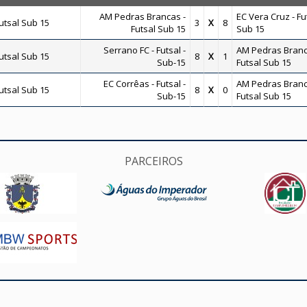
AM Pedras Brancas -
EC Vera Cruz - Fu
tsal Sub 15
3
X
8
Futsal Sub 15
Sub 15
Serrano FC - Futsal -
AM Pedras Branc
tsal Sub 15
8
X
1
Sub-15
Futsal Sub 15
EC Corrêas - Futsal -
AM Pedras Branc
tsal Sub 15
8
X
0
Sub-15
Futsal Sub 15
PARCEIROS