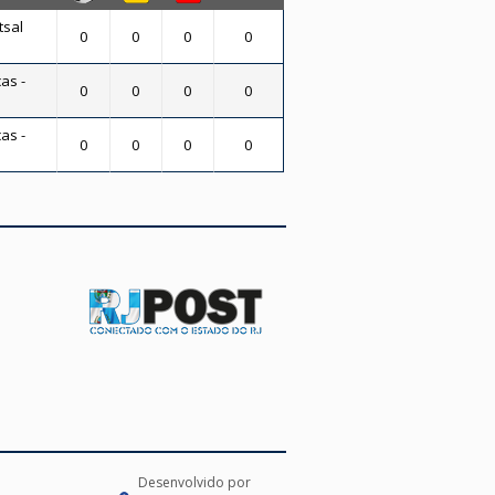
tsal
0
0
0
0
as -
0
0
0
0
as -
0
0
0
0
Desenvolvido por