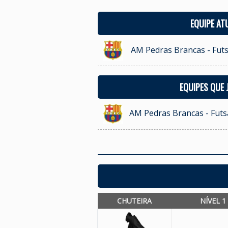
EQUIPE AT
AM Pedras Brancas - Futs
EQUIPES QUE
AM Pedras Brancas - Futs
CHUTEIRA
NÍVEL 1