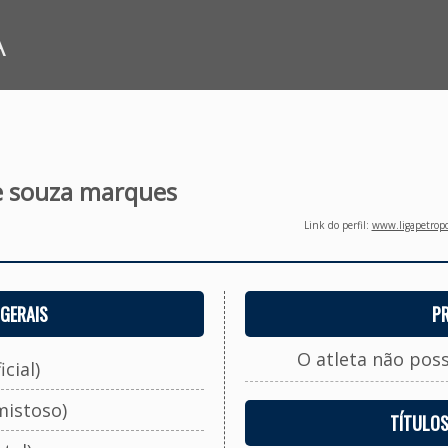
A
e souza marques
Link do perfil:
www.ligapetropo
GERAIS
P
O atleta não pos
cial)
mistoso)
TÍTULO