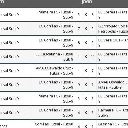
TO
JOGO
Palmeira FC - Futsal -
EC Corrêas - Futs
tsal Sub 9
3
X
6
Sub-9
9
EC Corrêas - Futsal -
GZ/Projeto Socia
tsal Sub 9
7
X
2
Sub-9
Petrópolis - Futsa
EC Corrêas - Futsal -
EC Vera Cruz - Fu
tsal Sub 9
8
X
2
Sub-9
9
EC Cascatinha - Futsal
EC Corrêas - Futs
tsal Sub 9
1
X
11
Sub 9
9
AMAB Oswaldo Cruz -
EC Corrêas - Futs
tsal Sub 9
1
X
7
Futsal - Sub-9
9
EC Corrêas - Futsal -
AMAB Oswaldo Cr
tsal Sub 9
9
X
1
Sub-9
Futsal - Sub-9
Palmeira FC - Futsal -
EC Corrêas - Futs
tsal Sub 9
3
X
3
Sub-9
9
EC Corrêas - Futsal -
Palmeira FC - Futs
tsal Sub 9
4
X
3
Sub-9
Sub-9
Corrêas Futsal - Futsal
Laginha FC - Futsa
 2023
4
X
1