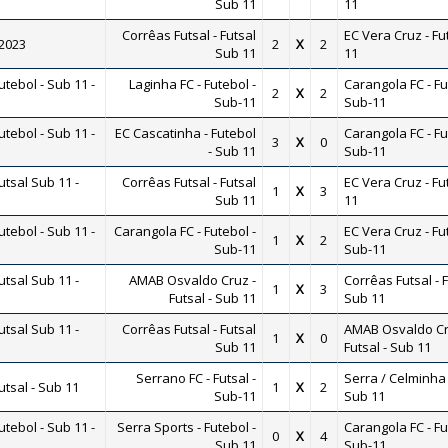
Sub 11
11
Corrêas Futsal - Futsal
EC Vera Cruz - Fu
 2023
2
X
2
Sub 11
11
ebol - Sub 11 -
Laginha FC - Futebol -
Carangola FC - Fu
2
X
2
Sub-11
Sub-11
ebol - Sub 11 -
EC Cascatinha - Futebol
Carangola FC - Fu
3
X
0
- Sub 11
Sub-11
tsal Sub 11 -
Corrêas Futsal - Futsal
EC Vera Cruz - Fu
1
X
3
Sub 11
11
ebol - Sub 11 -
Carangola FC - Futebol -
EC Vera Cruz - Fu
1
X
2
Sub-11
Sub-11
tsal Sub 11 -
AMAB Osvaldo Cruz -
Corrêas Futsal - 
1
X
3
Futsal - Sub 11
Sub 11
tsal Sub 11 -
Corrêas Futsal - Futsal
AMAB Osvaldo Cr
1
X
0
Sub 11
Futsal - Sub 11
Serrano FC - Futsal -
Serra / Celminha 
tsal - Sub 11
1
X
2
Sub-11
Sub 11
ebol - Sub 11 -
Serra Sports - Futebol -
Carangola FC - Fu
0
X
4
Sub 11
Sub-11