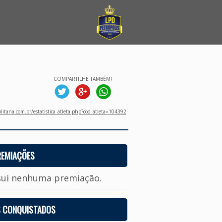
COMPARTILHE TAMBÉM!
litana.com.br/estatistica_atleta.php?cod_atleta=104392
REMIAÇÕES
sui nenhuma premiação.
S CONQUISTADOS