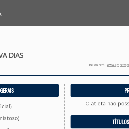
A
VA DIAS
Link do perfil:
www.ligapetropo
GERAIS
P
O atleta não pos
cial)
mistoso)
TÍTULO