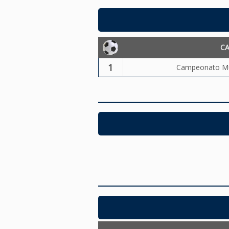
C
1
Campeonato Mun