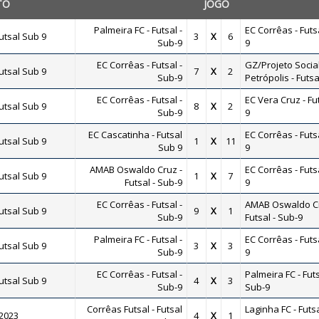
TO
JOGO
Palmeira FC - Futsal -
EC Corrêas - Futs
tsal Sub 9
3
X
6
Sub-9
9
EC Corrêas - Futsal -
GZ/Projeto Socia
tsal Sub 9
7
X
2
Sub-9
Petrópolis - Futsa
EC Corrêas - Futsal -
EC Vera Cruz - Fu
tsal Sub 9
8
X
2
Sub-9
9
EC Cascatinha - Futsal
EC Corrêas - Futs
tsal Sub 9
1
X
11
Sub 9
9
AMAB Oswaldo Cruz -
EC Corrêas - Futs
tsal Sub 9
1
X
7
Futsal - Sub-9
9
EC Corrêas - Futsal -
AMAB Oswaldo Cr
tsal Sub 9
9
X
1
Sub-9
Futsal - Sub-9
Palmeira FC - Futsal -
EC Corrêas - Futs
tsal Sub 9
3
X
3
Sub-9
9
EC Corrêas - Futsal -
Palmeira FC - Futs
tsal Sub 9
4
X
3
Sub-9
Sub-9
Corrêas Futsal - Futsal
Laginha FC - Futsa
 2023
4
X
1