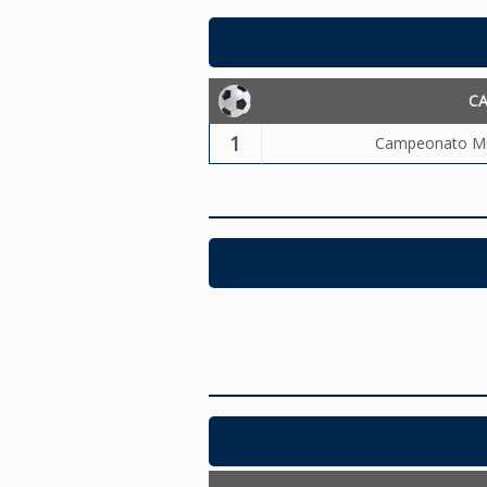
C
1
Campeonato Mun