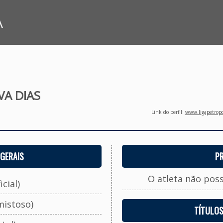
A
VA DIAS
Link do perfil:
www.ligapetropo
GERAIS
P
O atleta não pos
cial)
mistoso)
TÍTULO