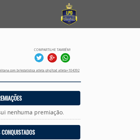
COMPARTILHE TAMBÉM!
litana.com.br/estatistica_atleta.php?cod_atleta=104392
REMIAÇÕES
sui nenhuma premiação.
S CONQUISTADOS