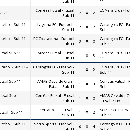
Sub 11
11
Corrêas Futsal - Futsal
EC Vera Cruz - Fu
 2023
2
X
2
Sub 11
11
ebol - Sub 11 -
Laginha FC - Futebol -
Carangola FC - Fu
2
X
2
Sub-11
Sub-11
ebol - Sub 11 -
EC Cascatinha - Futebol
Carangola FC - Fu
3
X
0
- Sub 11
Sub-11
tsal Sub 11 -
Corrêas Futsal - Futsal
EC Vera Cruz - Fu
1
X
3
Sub 11
11
ebol - Sub 11 -
Carangola FC - Futebol -
EC Vera Cruz - Fu
1
X
2
Sub-11
Sub-11
tsal Sub 11 -
AMAB Osvaldo Cruz -
Corrêas Futsal - 
1
X
3
Futsal - Sub 11
Sub 11
tsal Sub 11 -
Corrêas Futsal - Futsal
AMAB Osvaldo Cr
1
X
0
Sub 11
Futsal - Sub 11
Serrano FC - Futsal -
Serra / Celminha 
tsal - Sub 11
1
X
2
Sub-11
Sub 11
ebol - Sub 11 -
Serra Sports - Futebol -
Carangola FC - Fu
0
X
4
Sub 11
Sub-11