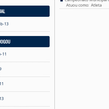
Atuou como: Atleta
UAL
ub-13
 JOGOU
b-11
9
11
13