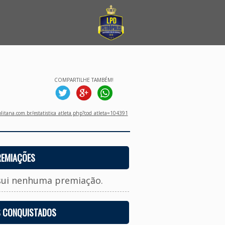
COMPARTILHE TAMBÉM!
litana.com.br/estatistica_atleta.php?cod_atleta=104391
REMIAÇÕES
sui nenhuma premiação.
S CONQUISTADOS