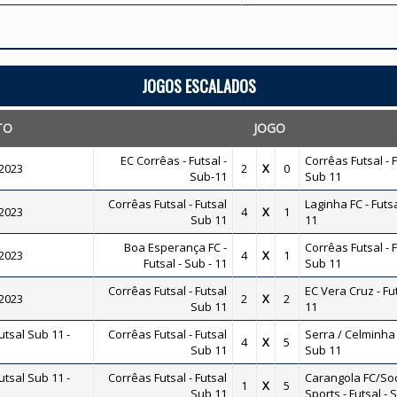
JOGOS ESCALADOS
TO
JOGO
EC Corrêas - Futsal -
Corrêas Futsal - 
 2023
2
X
0
Sub-11
Sub 11
Corrêas Futsal - Futsal
Laginha FC - Futsa
 2023
4
X
1
Sub 11
11
Boa Esperança FC -
Corrêas Futsal - 
 2023
4
X
1
Futsal - Sub - 11
Sub 11
Corrêas Futsal - Futsal
EC Vera Cruz - Fu
 2023
2
X
2
Sub 11
11
tsal Sub 11 -
Corrêas Futsal - Futsal
Serra / Celminha 
4
X
5
Sub 11
Sub 11
tsal Sub 11 -
Corrêas Futsal - Futsal
Carangola FC/Soc
1
X
5
Sub 11
Sports - Futsal - 