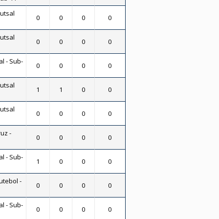
Futsal
0
0
0
0
Futsal
0
0
0
0
al - Sub-
0
0
0
0
Futsal
1
1
0
0
Futsal
0
0
0
0
uz -
0
0
0
0
al - Sub-
1
0
0
0
utebol -
0
0
0
0
al - Sub-
0
0
0
0