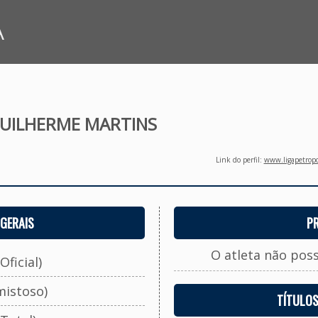
A
GUILHERME MARTINS
Link do perfil:
www.ligapetropo
GERAIS
P
O atleta não pos
Oficial)
mistoso)
TÍTULO