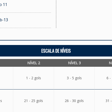
b 11
ub-13
ESCALA DE NÍVEIS
NÍVEL 2
NÍVEL 3
N
1 - 2 gols
3 - 5 gols
6 -
ls
21 - 25 gols
26 - 30 gols
31 -