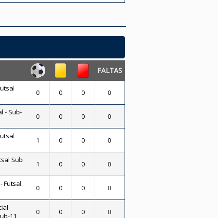
FALTAS
Futsal
0
0
0
0
l - Sub-
0
0
0
0
Futsal
1
0
0
0
tsal Sub
1
0
0
0
- Futsal
0
0
0
0
ial
0
0
0
0
Sub-11