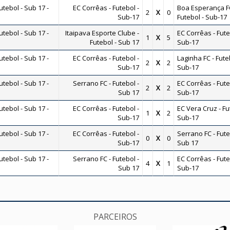
ebol - Sub 17 -
EC Corrêas - Futebol -
Boa Esperança FC
2
X
0
Sub-17
Futebol - Sub-17
ebol - Sub 17 -
Itaipava Esporte Clube -
EC Corrêas - Fute
1
X
5
Futebol - Sub 17
Sub-17
ebol - Sub 17 -
EC Corrêas - Futebol -
Laginha FC - Fute
2
X
2
Sub-17
Sub-17
ebol - Sub 17 -
Serrano FC - Futebol -
EC Corrêas - Fute
2
X
2
Sub 17
Sub-17
ebol - Sub 17 -
EC Corrêas - Futebol -
EC Vera Cruz - Fu
1
X
2
Sub-17
Sub-17
ebol - Sub 17 -
EC Corrêas - Futebol -
Serrano FC - Fute
0
X
0
Sub-17
Sub 17
ebol - Sub 17 -
Serrano FC - Futebol -
EC Corrêas - Fute
4
X
1
Sub 17
Sub-17
PARCEIROS