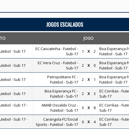
JOGOS ESCALADOS
TO
JOGO
EC Cascatinha - Futebol -
Boa Esperança FC
tebol - Sub 17
1
X
2
Sub-17
Futebol - Sub-17
EC Vera Cruz - Futebol -
Boa Esperança FC
tebol - Sub 17
2
X
0
Sub-17
Futebol - Sub-17
Petropolitano FC -
Boa Esperança FC
tebol - Sub 17
2
X
1
Futebol - Sub-17
Futebol - Sub-17
Boa Esperança FC -
EC Corrêas - Fute
tebol - Sub 17
2
X
3
Futebol - Sub-17
Sub-17
ebol - Sub 17 -
AMAB Osvaldo Cruz -
EC Corrêas - Fute
0
X
8
Futebol - Sub 17
Sub-17
ebol - Sub 17 -
Carangola FC/Social
EC Corrêas - Fute
0
X
4
Sports - Futebol - Sub-17
Sub-17