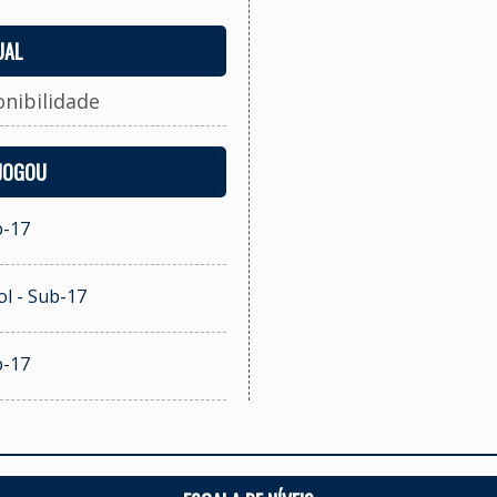
UAL
onibilidade
 JOGOU
b-17
l - Sub-17
b-17