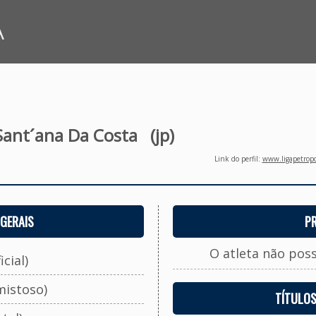
A
Sant´ana Da Costa
(jp)
Link do perfil:
www.ligapetropo
GERAIS
P
O atleta não pos
cial)
mistoso)
TÍTULO