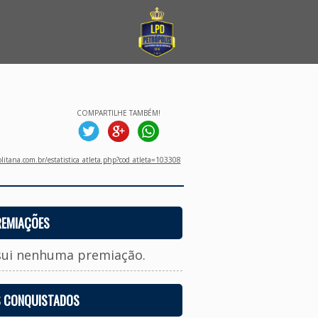
COMPARTILHE TAMBÉM!
litana.com.br/estatistica_atleta.php?cod_atleta=103308
REMIAÇÕES
sui nenhuma premiação.
S CONQUISTADOS