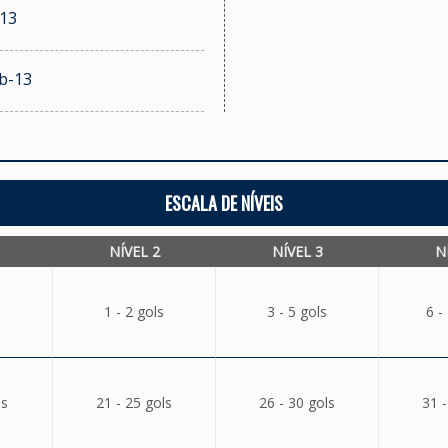
 13
ub-13
ESCALA DE NÍVEIS
NÍVEL 2
NÍVEL 3
N
1 - 2 gols
3 - 5 gols
6 -
ls
21 - 25 gols
26 - 30 gols
31 -