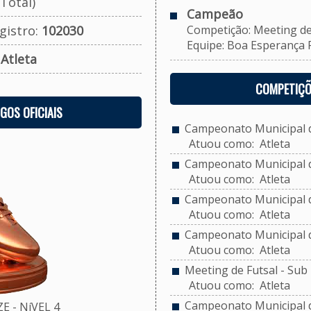
Total)
Campeão
gistro:
102030
Competição: Meeting de F
Equipe: Boa Esperança FC 
:
Atleta
COMPETIÇÕ
OGOS OFICIAIS
Campeonato Municipal de
Atuou como: Atleta
Campeonato Municipal de
Atuou como: Atleta
Campeonato Municipal de
Atuou como: Atleta
Campeonato Municipal de
Atuou como: Atleta
Meeting de Futsal - Sub 
Atuou como: Atleta
Campeonato Municipal d
 - NíVEL 4