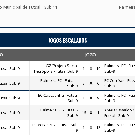
Municipal de Futsal - Sub 11
Palmeira
JOGOS ESCALADOS
TO
JOGO
GZ/Projeto Social
Palmeira FC - Futs
tsal Sub 9
1
X
10
Petrópolis - Futsal Sub 9
Sub-9
Palmeira FC - Futsal -
EC Corrêas - Futs
tsal Sub 9
3
X
6
Sub-9
Sub-9
EC Cascatinha - Futsal
Palmeira FC - Futs
tsal Sub 9
1
X
9
Sub 9
Sub-9
Palmeira FC - Futsal -
AMAB Oswaldo C
tsal Sub 9
16
X
1
Sub-9
Futsal - Sub-9
EC Vera Cruz - Futsal Sub
Palmeira FC - Futs
tsal Sub 9
1
X
12
9
Sub-9