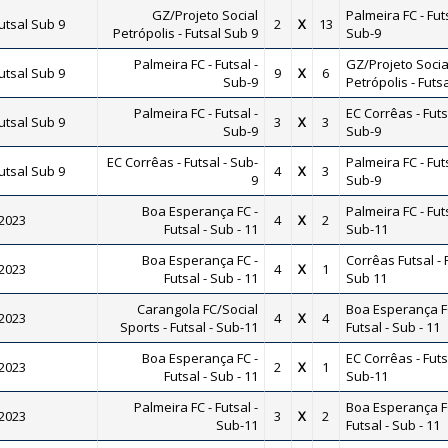
GZ/Projeto Social
Palmeira FC - Futs
tsal Sub 9
2
X
13
Petrópolis - Futsal Sub 9
Sub-9
Palmeira FC - Futsal -
GZ/Projeto Socia
tsal Sub 9
9
X
6
Sub-9
Petrópolis - Futs
Palmeira FC - Futsal -
EC Corrêas - Futs
tsal Sub 9
3
X
3
Sub-9
Sub-9
EC Corrêas - Futsal - Sub-
Palmeira FC - Futs
tsal Sub 9
4
X
3
9
Sub-9
Boa Esperança FC -
Palmeira FC - Futs
 2023
4
X
2
Futsal - Sub - 11
Sub-11
Boa Esperança FC -
Corrêas Futsal - 
 2023
4
X
1
Futsal - Sub - 11
Sub 11
Carangola FC/Social
Boa Esperança F
 2023
4
X
4
Sports - Futsal - Sub-11
Futsal - Sub - 11
Boa Esperança FC -
EC Corrêas - Futs
 2023
2
X
1
Futsal - Sub - 11
Sub-11
Palmeira FC - Futsal -
Boa Esperança F
 2023
3
X
2
Sub-11
Futsal - Sub - 11