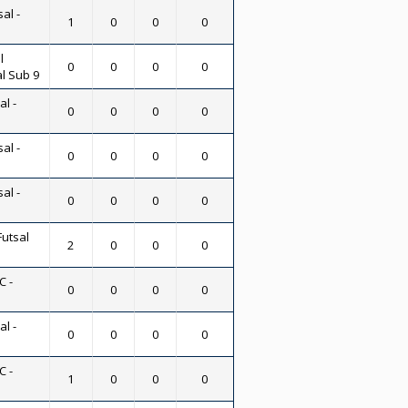
al -
1
0
0
0
l
0
0
0
0
al Sub 9
al -
0
0
0
0
al -
0
0
0
0
al -
0
0
0
0
Futsal
2
0
0
0
C -
0
0
0
0
al -
0
0
0
0
C -
1
0
0
0