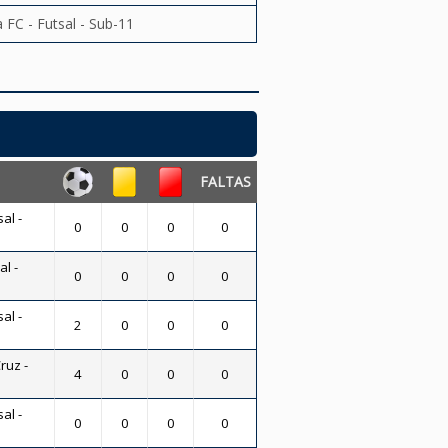
 FC - Futsal - Sub-11
FALTAS
al -
0
0
0
0
al -
0
0
0
0
al -
2
0
0
0
ruz -
4
0
0
0
al -
0
0
0
0