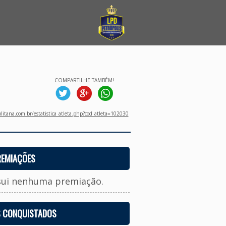
COMPARTILHE TAMBÉM!
litana.com.br/estatistica_atleta.php?cod_atleta=102030
REMIAÇÕES
sui nenhuma premiação.
S CONQUISTADOS