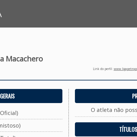
A
na Macachero
Link do perfil:
www.ligapetropo
GERAIS
P
O atleta não pos
Oficial)
mistoso)
TÍTULO