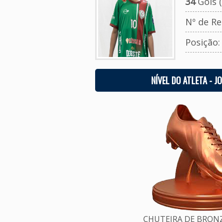
34
Gols (
Nº de Re
Posição
NÍVEL DO ATLETA - J
CHUTEIRA DE BRONZE