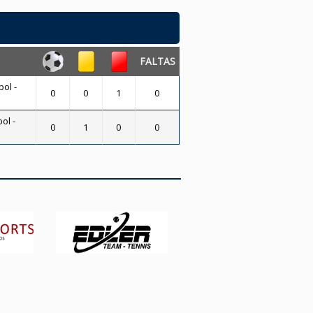
FALTAS
bol -
0
0
1
0
ol -
0
1
0
0