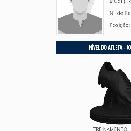
0
Gol (To
Nº de Re
Posição
NÍVEL DO ATLETA - J
TREINAMENTO - 