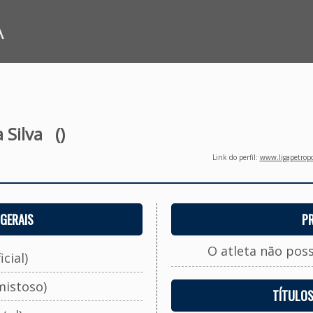
A
 Silva
()
Link do perfil:
www.ligapetropo
GERAIS
P
O atleta não pos
cial)
mistoso)
TÍTULO