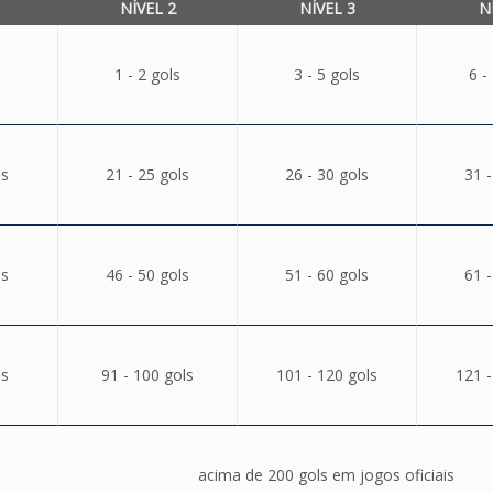
NÍVEL 2
NÍVEL 3
N
1 - 2 gols
3 - 5 gols
6 -
ls
21 - 25 gols
26 - 30 gols
31 -
ls
46 - 50 gols
51 - 60 gols
61 -
ls
91 - 100 gols
101 - 120 gols
121 -
acima de 200 gols em jogos oficiais