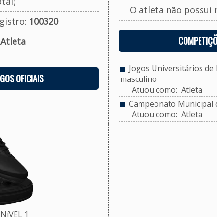
tal)
O atleta não possui 
gistro:
100320
COMPETIÇÕ
:
Atleta
Jogos Universitários de P
OGOS OFICIAIS
masculino
Atuou como: Atleta
Campeonato Municipal de
Atuou como: Atleta
NíVEL 1