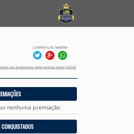
COMPARTILHE TAMBÉM!
litana.com.br/estatistica_atleta.php?cod_atleta=100320
REMIAÇÕES
sui nenhuma premiação.
S CONQUISTADOS