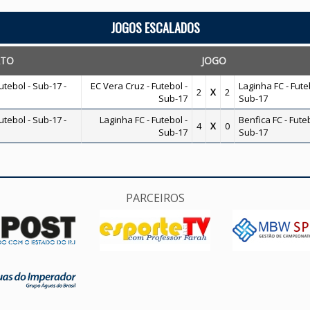
JOGOS ESCALADOS
ATO
JOGO
tebol - Sub-17 -
EC Vera Cruz - Futebol -
Laginha FC - Fute
2
X
2
Sub-17
Sub-17
tebol - Sub-17 -
Laginha FC - Futebol -
Benfica FC - Futeb
4
X
0
Sub-17
Sub-17
PARCEIROS